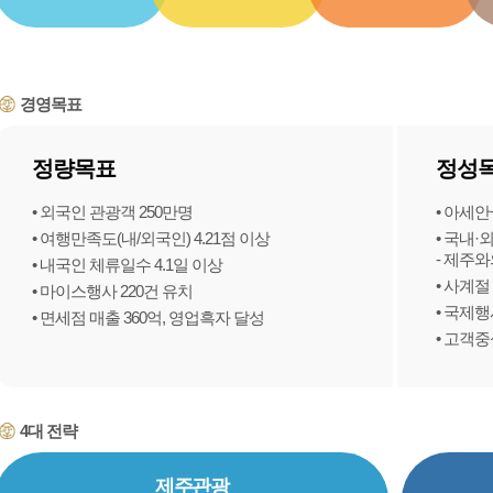
경영목표
정량목표
정성
• 외국인 관광객 250만명
• 아세안
• 여행만족도(내/외국인) 4.21점 이상
• 국내·
- 제주
• 내국인 체류일수 4.1일 이상
• 사계
• 마이스행사 220건 유치
• 국제
• 면세점 매출 360억, 영업흑자 달성
• 고객
4대 전략
제주관광