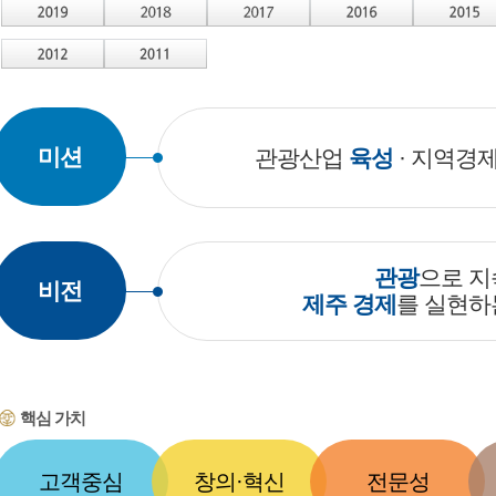
됨
미션
관광산업
육성
· 지역경
관광
으로 지
비전
제주 경제
를 실현하
핵심 가치
고객중심
창의·혁신
전문성