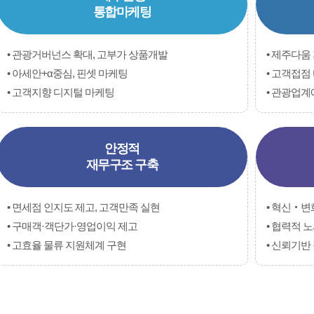
통합마케팅
• 관광거버넌스 확대, 고부가 상품개발
• 제주다움
• 아세안+α중심, 핀셋 마케팅
• 고객접점
• 고객지향 디지털 마케팅
• 관광업계
안정적
재무구조 구축
• 면세점 인지도 제고, 고객만족 실현
• 혁신‧변
• 구매객·객단가·영업이익 제고
• 협력적 
• 고효율 물류 지원체계 구현
• 신뢰기반