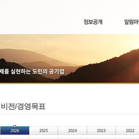
비전/경영목표
선
택