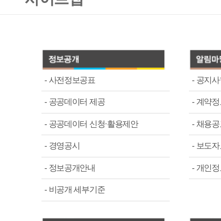
-
사전정보공표
-
공지사항
-
공공데이터 제공
-
계약정보
-
공공데이터 신청·활용제안
-
채용공고
-
경영공시
-
보도자료
-
정보공개안내
-
개인정보 제3자 제공현황
-
비공개 세부기준
-
제주관광공사
-
개인정보처리방침
-
CEO
-
영상정보 처리기기 운영방
-
CS/윤리/인권경영
-
사이트맵
-
ESG 경영비전
-
이메일무단수집거부
-
안전보건경영