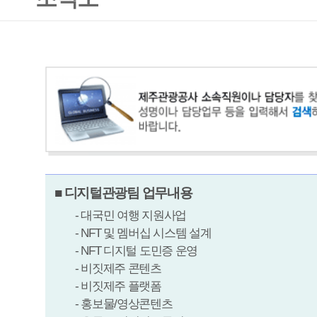
■ 디지털관광팀 업무내용
- 대국민 여행 지원사업
- NFT 및 멤버십 시스템 설계
- NFT 디지털 도민증 운영
- 비짓제주 콘텐츠
- 비짓제주 플랫폼
- 홍보물/영상콘텐츠
- 유튜브/디지털스튜디오
총
0
명
부서
직위
성명
전화