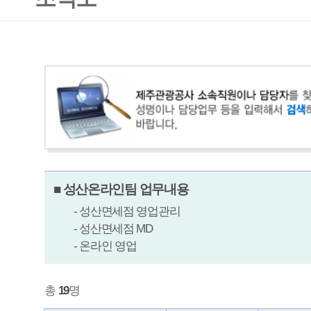
■ 성산온라인팀 업무내용
- 성산면세점 영업관리
- 성산면세점 MD
- 온라인 영업
총
19
명
부서
직위
성명
전화
성산온라인팀
팀장
김OO
064-780
성산온라인팀
지배인
박OO
064-780
성산온라인팀
과장
김OO
064-780
성산온라인팀
과장
최OO
064-780
성산온라인팀
지배인
김OO
064-780
성산온라인팀
차장
송OO
064-780