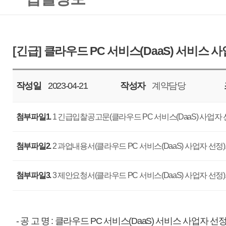
작성일
2023-04-21
작성자
계약담당
조회
5157
첨부파일1.
1 긴급입찰공고문(클라우드 PC 서비스(DaaS) 사업자 선정).hwp
첨부파일2.
2 과업내용서(클라우드 PC 서비스(DaaS) 사업자 선정).hwp
첨부파일3.
3 제안요청서(클라우드 PC 서비스(DaaS) 사업자 선정).hwp
- 공 고 명 : 클라우드 PC 서비스(DaaS) 서비스 사업자 선정 용역 <협상에 
- 과업기간 : 서비스 개시일로부터 1년간
- 사업예산 : 금321,340,000원(금삼억이천일백삼십사만원정, 부가세 포함)
*추정가격 : 금292,127,273원 / 부가가치세 : 금29,212,727원
- 입찰마감일자 : 2023. 05. 02. (화), 11:00 까지
- 제안평가회 일자 : 2023. 05. 04. (목), 14:00 예정 / 우리공사 회의실
※ 상기일정은 우리 공사 사정에 따라 변경될 수 있습니다.
- 입찰방법 : 총액입찰, 일반경쟁, 협상에 의한 계약
- 세부사항 : 첨부파일을 참조하여 주십시오