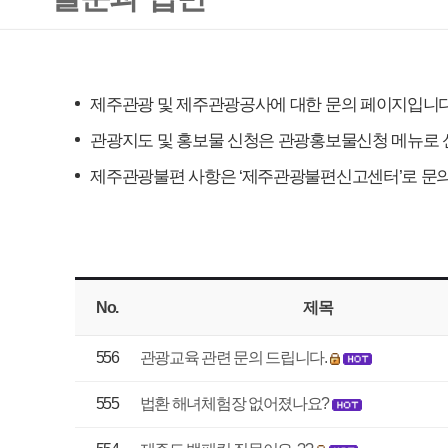
관광지도 및 홍보물 신청은 관광홍보물신청 메뉴로 신청하시기 바랍니다
제주관광불편 사항은 ‘제주관광불편신고센터’로 문의드립니다.
No.
제목
작성
556
관광교육 관련 문의 드립니다.
장모
555
법환 해녀체험장 없어졌나요?
김미
554
제주도 백패킹 질문이요..??
이민
553
문의
김수
552
제주에 가도 될까요?(죄송. 아…
권순
551
제주에 가도 될까요?
권순
550
숙박업소취소수수료
곽충
549
숙박업소취소수수료
곽충