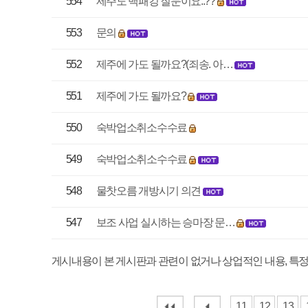
548
물찻오름 개방시기 의견
김성
547
보조 사업 실시하는 승마장 문…
김나
게시내용이 본 게시판과 관련이 없거나 상업적인 내용, 특정인이나 특정사안을 비
11
12
13
14
15
16
17
매우만족