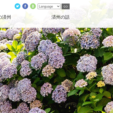
の済州
済州の話