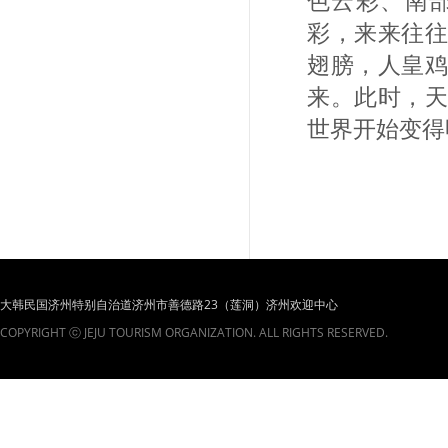
色云彩、南
彩，来来往
翅膀，人皇
来。此时，
世界开始变得
大韩民国济州特别自治道济州市善德路23（莲洞）济州欢迎中心
COPYRIGHT ⓒ JEJU TOURISM ORGANIZATION. ALL RIGHTS RESERVED.