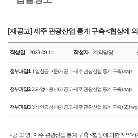
작성일
2023-09-11
작성자
계약담당
조회
4899
첨부파일1.
1 입찰공고문(재공고-제주 관광산업 통계 구축).hwp
첨부파일2.
2 과업내용서(재공고-제주 관광산업 통계 구축).hwp
첨부파일3.
3 제안요청서(재공고-제주 관광산업 통계 구축) (2).hwp
- 공 고 명 : 제주 관광산업 통계 구축 <협상에 의한 계약> (재공고)
- 과업기간 : 착수일로부터 2024년 02월 09일 까지
- 사업예산 : 금일억이천구백구십구만삼천원정(￦129,993,000-부가세 포함)
- 입찰마감일자 : 2023. 09. 22. (금), 11:00 까지
- 제안평가회 일자 : 2023. 09. 26. (화), 14:00 예정 / 우리공사 회의실
※ 상기일정은 우리 공사 사정에 따라 변경될 수 있습니다.
- 입찰방법 : 총액입찰, 제한경쟁, 협상에 의한 계약
- 세부사항 : 첨부파일을 참조하여 주십시오