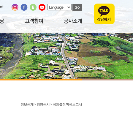
/㎥
정보공개 > 경영공시 >
국외출장귀국보고서