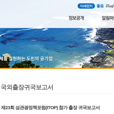
좋음
23㎍
미세먼지
국외출장귀국보고서
제23회 섬관광정책포럼(ITOP) 참가 출장 귀국보고서