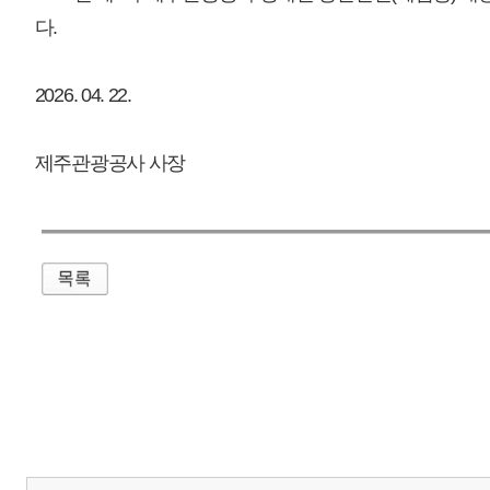
매우만족
개인정보처리방침
영상정보처리기기 운영관리방침
이메일무단수집거부
제주관광공사 사장 : 고승철 / 사업자등록번호 : 616-82-21432 / 개인정보보호
(63122) 제주특별자치도 제주시 선덕로 23(연동) 제주웰컴센터 / 제주관광정보센터 TEL : 
COPYRIGHT ⓒ JEJU TOURISM ORGANIZATION. ALL RIGHTS RESERVE