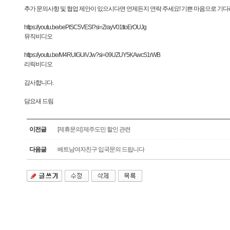
추가 문의사항 및 협업 제안이 있으시다면 언제든지 연락 주세요! 기쁜 마음으로 기
https://youtu.be/oePISC5VESI?si=ZrayV01ttoErOUJg
뮤직비디오
https://youtu.be/M4RUIGUiVJw?si=09UZUY5KAwcS1rWB
리릭비디오
감사합니다.
담요새 드림
이전글
[제휴문의] 제주도민 할인 관련
다음글
베트남여자친구 입국문의 드립니다