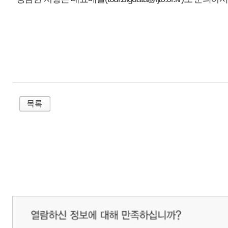
매우만족
개인정보처리방침
영상정보처리기기 운영관리방침
이메일무단수집거부
제주관광공사 사장 : 고승철 / 사업자등록번호 : 616-82-21432 / 개인정보보호
(63122) 제주특별자치도 제주시 선덕로 23(연동) 제주웰컴센터 / 제주관광정보센터 TEL : 
COPYRIGHT ⓒ JEJU TOURISM ORGANIZATION. ALL RIGHTS RESERVE