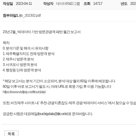
작성일
2023-04-11
작성자
데이터R&D그룹
조회
14717
년도
202
첨부파일1.
ijto_202302.pdf
23년 2월_빅데이터 기반 방문관광객 패턴 월간 보고서
목차
0. 분석기준 및 해석 시 유의사항
1. 제주특별자치도 전체 방문객 분석
2. 제주시 방문객 분석
3. 서귀포시 방문객 분석
4. 행정동 단위 방문객 분석
* 해당 보고서는 분석 기간이 소요되어, 분석 대상 월의 60일 이후에 배포됩니다
60일 이후 바로 보고서가 필요 시, 아래 URL로 회원 가입 후 이용 가능합니다
https://www.visitjeju.net/tourdata/
또한, 비짓제주 사이트 내 `추천-관광지혼잡도-제주 관광 빅데이터 서비스`에서 찾으실 수 있
궁금한 사항은 대표메일(tour.bigdata@ijto.or.kr)로 문의바랍니다.