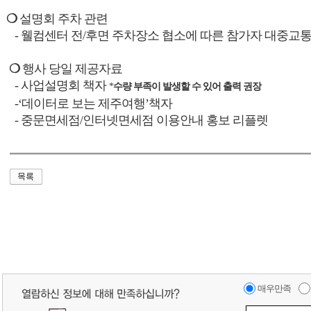
❍
설명회 주차 관련
-
웰컴센터 전
/
후면 주차장소 협소에 따른 참가자 대중교통
❍
행사 당일 제공자료
-
사업설명회 책자
*
수량 부족이 발생할 수 있어 출력 권장
-‘
데이터로 보는 제주여행
’
책자
-
중문면세점
/
인터넷면세점 이용안내 홍보 리플렛
매우만족