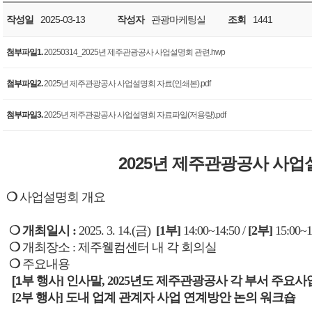
작성일
2025-03-13
작성자
관광마케팅실
조회
1441
첨부파일1.
20250314_2025년 제주관광공사 사업설명회 관련.hwp
첨부파일2.
2025년 제주관광공사 사업설명회 자료(인쇄본).pdf
첨부파일3.
2025년 제주관광공사 사업설명회 자료파일(저용량).pdf
2025년 제주관광공사 사업
❍
사업설명회
개요
❍
개최일시
:
2025. 3. 14.(
금
)
[1
부
]
14:00~14:50 /
[2
부
]
15:00~1
❍
개최장소
:
제주웰컴센터 내 각 회의실
❍
주요내용
[1
부 행사
]
인사말
, 2025
년도 제주관광공사 각 부서 주요사
[2
부 행사
]
도내 업계 관계자 사업 연계방안 논의 워크숍