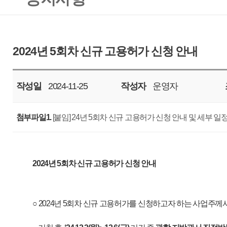
작성일
2024-11-25
작성자
운영자
조회
2099
첨부파일1.
[붙임] 24년 5회차 신규 고용허가 신청 안내 및 세부 일정.hwp
20
24
년
5
회차 신규 고용허가 신청 안내
○
2024
년
5
회차
신규 고용허가를 신청하고자 하는 사업주
께서는
사전
내국
인구인
거친 후
,
‘24.12.2(
월
)~ 12.6(
금
)
기간 중
관할 지방
관서 직접방문 또는
홈페이지
(
www
고용허가서
발급
신
청서를
제출
하여 주시기 바랍니다
.
-
’24.12.6.(
금
)
까지 모든 서류가 제출
(
보완 포함
)
완료
되어야 하오니
,
서류제출 시
누
준비해 주시고
,
서류제출이
늦어져 불이익을 당하는 일이 없도록 조기에 신청
바
○
세부사항은 붙임파일을
참조
하시기 바랍니다
.
고 용 노 동 부