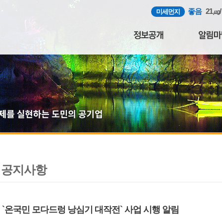
좋음
21㎍
미세먼지
공지사항
`온국민 모다드렁 낭심기 대작전` 사업 시행 알림