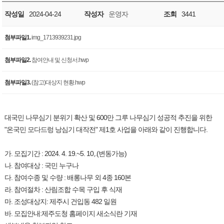
작성일
2024-04-24
작성자
운영자
조회
3441
첨부파일1.
img_1713939231.jpg
첨부파일2.
참여안내 및 신청서.hwp
첨부파일3.
(참고)대상지 현황.hwp
대국민 나무심기 분위기 확산 및 600만 그루 나무심기 성공적 추진을 위한
"온국민 모다드렁 낭심기 대작전" 제1호 사업을 아래와 같이 진행합니다.
가. 모집기간 : 2024. 4. 19.~5. 10,.(변동가능)
나. 참여대상 : 국민 누구나
다. 참여수종 및 수량 : 배롱나무 외 4종 160본
라. 참여절차 : 산림조합 수목 구입 후 식재
마. 조성대상지: 제주시 건입동 482 일원
바. 모집안내:제주도청 홈페이지 새소식란 기재