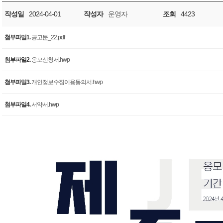
작성일
2024-04-01
작성자
운영자
조회
4423
첨부파일1.
공고문_22.pdf
첨부파일2.
응모신청서.hwp
첨부파일3.
개인정보수집이용동의서.hwp
첨부파일4.
서약서.hwp