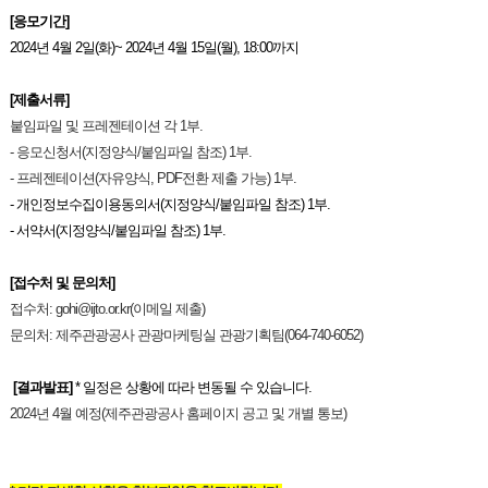
[응모기간
]
2024년 4월 2일(화)~ 2024년 4월 15일(월), 18:00까지
[제출서류
]
붙임파일 및 프레젠테이션 각 1부.
- 응모신청서(지정양식/붙임파일 참조) 1부.
- 프레젠테이션(자유양식, PDF전환 제출 가능) 1부.
- 개인정보수집이용동의서(
지정양식/붙임파일 참조) 1부.
- 서약서(
지정양식/붙임파일 참조) 1부.
[접수처 및 문의처
]
접수처: gohi@ijto.or.kr(이메일 제출)
문의처: 제주관광공사 관광마케팅실 관광기획팀(064-740-6052)
[결과발표
]
*
일정은 상황에 따라 변동될 수 있습니다
.
2024년 4월 예정(제주관광공사 홈페이지 공고 및 개별 통보)