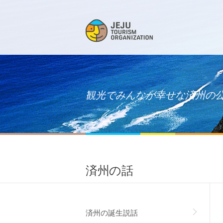
観光でみんなが幸せな済州の公企
済州の話
済州の誕生説話