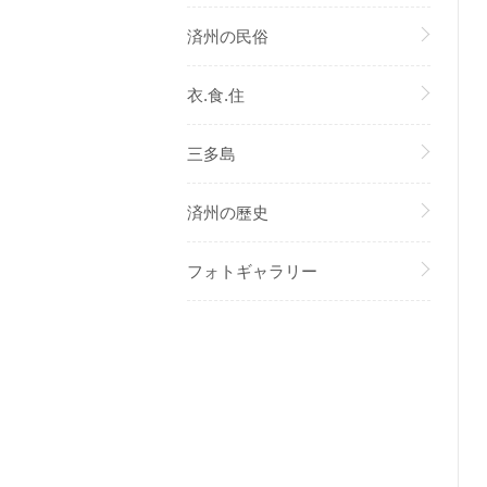
済州の民俗
衣.食.住
三多島
済州の歷史
フォトギャラリー